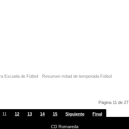
ra Escuela de Fútbol
Resumen mitad de temporada Fútbol
Página 11 de 27
11
12
13
14
15
Siguiente
Final
CD Romareda