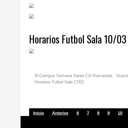
Horarios Futbol Sala 10/03
III Campus Semana Santa CD Romareda
Nuest
Horarios Futbol Sala 17/02
Inicio
Anterior
6
7
8
9
10