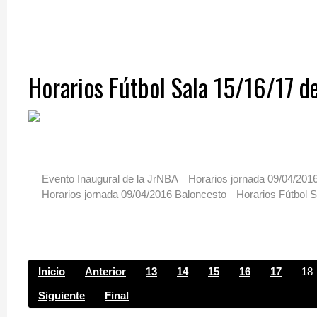
Horarios Fútbol Sala 15/16/17 de
Evento Inaugural de la JrNBA
Horarios jornada 09/04/201
Horarios jornada 09/04/2016 Baloncesto
Horarios Fútbol S
Inicio
Anterior
13
14
15
16
17
18
Siguiente
Final